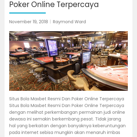
Poker Online Terpercaya
November 19, 2018
Raymond Ward
Situs Bola Maxbet Resmi Dan Poker Online Terpercaya
Situs Bola Maxbet Resmi Dan Poker Online Terpercaya
dengan melihat perkembangan permainan judi online
dewasa ini semakin berkembang pesat. Tidak jarang
hal yang berkaitan dengan banyaknya keberuntungan
pada internet sebisa mungkin akan menaruh imbas