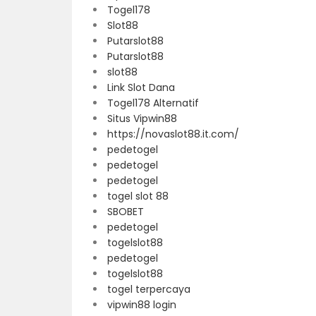
Togel178
Slot88
Putarslot88
Putarslot88
slot88
Link Slot Dana
Togel178 Alternatif
Situs Vipwin88
https://novaslot88.it.com/
pedetogel
pedetogel
pedetogel
togel slot 88
SBOBET
pedetogel
togelslot88
pedetogel
togelslot88
togel terpercaya
vipwin88 login