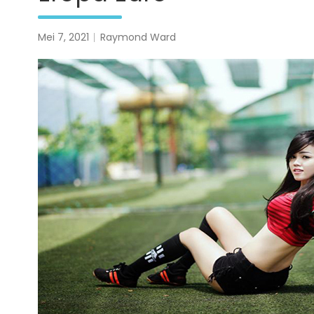
Mei 7, 2021
Raymond Ward