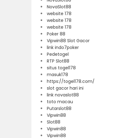
NovaSlot88
NovaSlot88
website 178
website 178
website 178
Poker 88
Vipwin88 Slot Gacor
link indo7poker
Pedetogel
RTP Slot88
situs togel178
masuk178
https://togel178.com/
slot gacor hari ini
link novaslot88
toto macau
Putarslot88
Vipwin88
Slot88
Vipwin88
Vipwin88