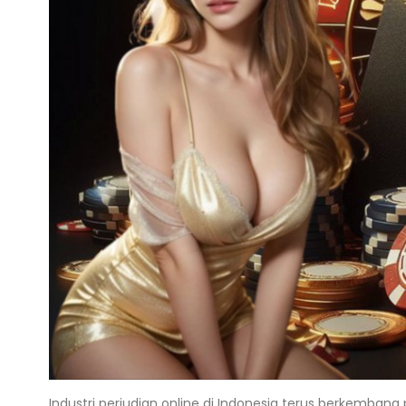
Industri perjudian online di Indonesia terus berkemban