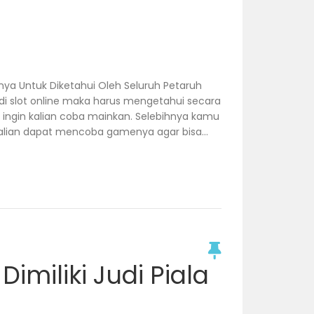
ya Untuk Diketahui Oleh Seluruh Petaruh
i slot online maka harus mengetahui secara
 ingin kalian coba mainkan. Selebihnya kamu
 kalian dapat mencoba gamenya agar bisa…
imiliki Judi Piala