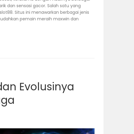
k dan sensasi gacor. Salah satu yang
lslot88. Situs ini menawarkan berbagai jenis
emudahkan pemain meraih maxwin dan
dan Evolusinya
aga