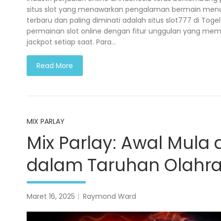
situs slot yang menawarkan pengalaman bermain menari
terbaru dan paling diminati adalah situs slot777 di Toge
permainan slot online dengan fitur unggulan yang m
jackpot setiap saat. Para…
Read More
MIX PARLAY
Mix Parlay: Awal Mula 
dalam Taruhan Olahr
Maret 16, 2025
Raymond Ward