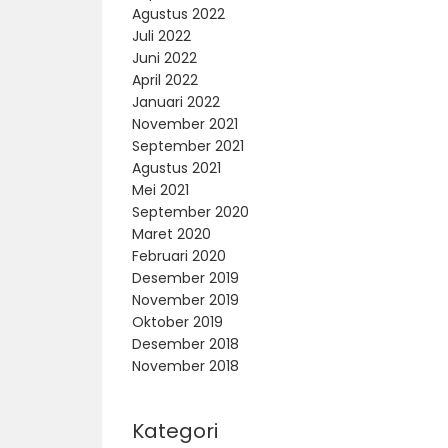
Agustus 2022
Juli 2022
Juni 2022
April 2022
Januari 2022
November 2021
September 2021
Agustus 2021
Mei 2021
September 2020
Maret 2020
Februari 2020
Desember 2019
November 2019
Oktober 2019
Desember 2018
November 2018
Kategori