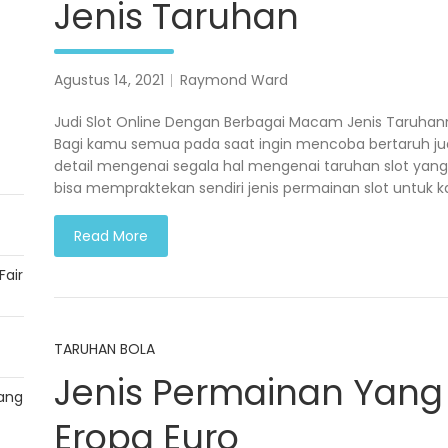
Jenis Taruhan
Agustus 14, 2021
Raymond Ward
Judi Slot Online Dengan Berbagai Macam Jenis Taruhann
Bagi kamu semua pada saat ingin mencoba bertaruh jud
detail mengenai segala hal mengenai taruhan slot yang
bisa mempraktekan sendiri jenis permainan slot untuk
Read More
Fair
TARUHAN BOLA
Jenis Permainan Yang D
pang
Eropa Euro