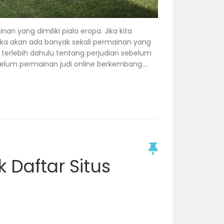
an yang dimiliki piala eropa. Jika kita
ka akan ada banyak sekali permainan yang
 terlebih dahulu tentang perjudian sebelum
belum permainan judi online berkembang.…
Daftar Situs