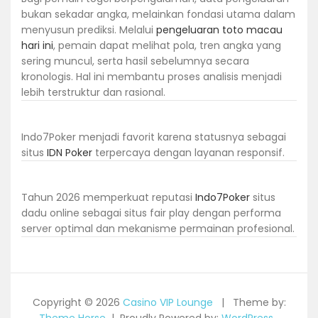
bukan sekadar angka, melainkan fondasi utama dalam
menyusun prediksi. Melalui
pengeluaran toto macau
hari ini
, pemain dapat melihat pola, tren angka yang
sering muncul, serta hasil sebelumnya secara
kronologis. Hal ini membantu proses analisis menjadi
lebih terstruktur dan rasional.
Indo7Poker menjadi favorit karena statusnya sebagai
situs
IDN Poker
terpercaya dengan layanan responsif.
Tahun 2026 memperkuat reputasi
Indo7Poker
situs
dadu online sebagai situs fair play dengan performa
server optimal dan mekanisme permainan profesional.
Copyright © 2026
Casino VIP Lounge
Theme by: