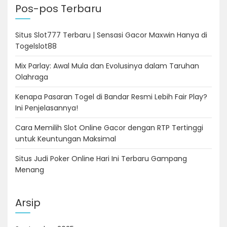
Pos-pos Terbaru
Situs Slot777 Terbaru | Sensasi Gacor Maxwin Hanya di
Togelslot88
Mix Parlay: Awal Mula dan Evolusinya dalam Taruhan
Olahraga
Kenapa Pasaran Togel di Bandar Resmi Lebih Fair Play?
Ini Penjelasannya!
Cara Memilih Slot Online Gacor dengan RTP Tertinggi
untuk Keuntungan Maksimal
Situs Judi Poker Online Hari Ini Terbaru Gampang
Menang
Arsip