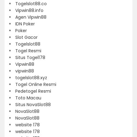
Togelslot88.co
Vipwin88.info
Agen Vipwin88
IDN Poker
Poker
Slot Gacor
Togelslot88
Togel Resmi
Situs Togel178
Vipwin88
vipwin88
togelslot88.xyz
Togel Online Resmi
Pedetogel Resmi
Toto Macau
Situs NovaSlot88
NovaSlot88
NovaSlot88
website 178
website 178