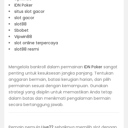
IDN Poker
situs slot gacor
slot gacor
slot88
Sbobet
Vipwin88
slot online terpercaya
slot88 resmi
Mengelola bankroll dalam permainan
IDN Poker
sangat
penting untuk kesuksesan jangka panjang. Tentukan
anggaran bermain, batasi kerugian harian, dan pilih
permainan sesuai dengan kemampuan. Gunakan
strategi yang disiplin untuk memastikan Anda tetap
dalam batas dan menikmati pengalaman bermain
secara bertanggung jawab.
Pemain pemula
Live22
sebaiknya memilih slot dengan