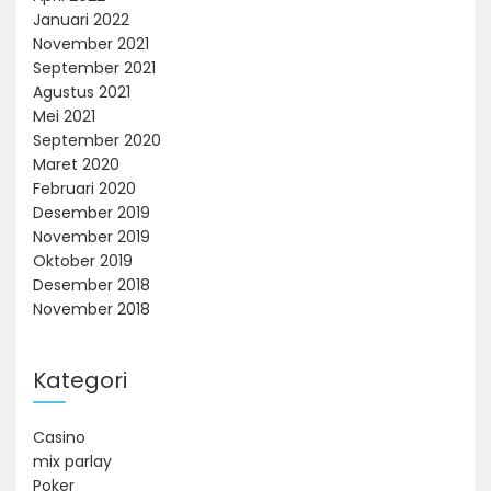
Januari 2022
November 2021
September 2021
Agustus 2021
Mei 2021
September 2020
Maret 2020
Februari 2020
Desember 2019
November 2019
Oktober 2019
Desember 2018
November 2018
Kategori
Casino
mix parlay
Poker