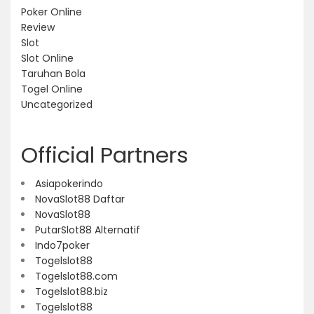
Poker Online
Review
Slot
Slot Online
Taruhan Bola
Togel Online
Uncategorized
Official Partners
Asiapokerindo
NovaSlot88 Daftar
NovaSlot88
PutarSlot88 Alternatif
Indo7poker
Togelslot88
Togelslot88.com
Togelslot88.biz
Togelslot88