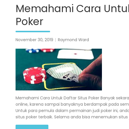
Memahami Cara Untuk 
Poker
November 30, 2019
Raymond Ward
Memahami Cara Untuk Daftar Situs Poker Banyak sekaran
online, karena sampai banyaknya berdampak pada semaki
Untuk para pemula dalam permainan judi poker ini, and
situs poker terbaik. Selama anda bisa menemukan situs 