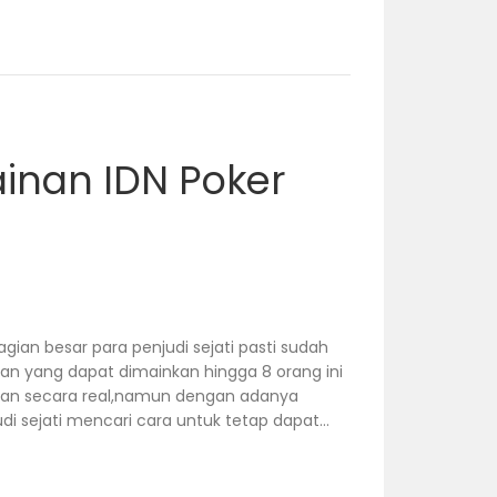
inan IDN Poker
ian besar para penjudi sejati pasti sudah
nan yang dapat dimainkan hingga 8 orang ini
kan secara real,namun dengan adanya
judi sejati mencari cara untuk tetap dapat…