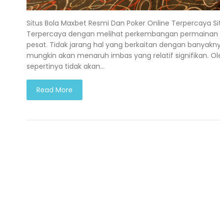
Situs Bola Maxbet Resmi Dan Poker Online Terpercaya Si
Terpercaya dengan melihat perkembangan permainan j
pesat. Tidak jarang hal yang berkaitan dengan banyakn
mungkin akan menaruh imbas yang relatif signifikan. Ol
sepertinya tidak akan…
Read More