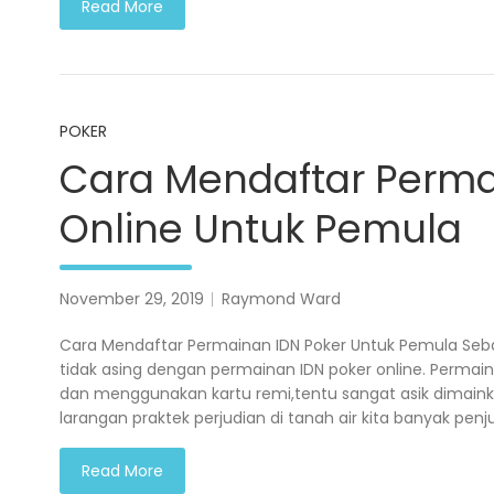
Read More
POKER
Cara Mendaftar Perma
Online Untuk Pemula
November 29, 2019
Raymond Ward
Cara Mendaftar Permainan IDN Poker Untuk Pemula Sebag
tidak asing dengan permainan IDN poker online. Permai
dan menggunakan kartu remi,tentu sangat asik dimain
larangan praktek perjudian di tanah air kita banyak pen
Read More