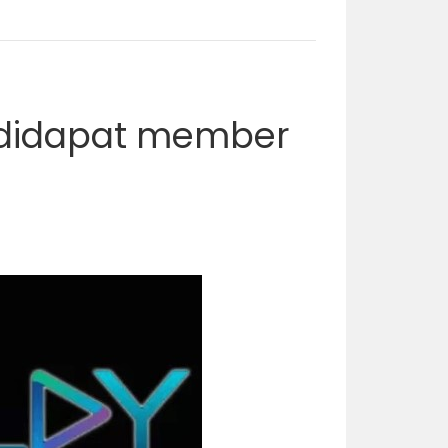
 didapat member