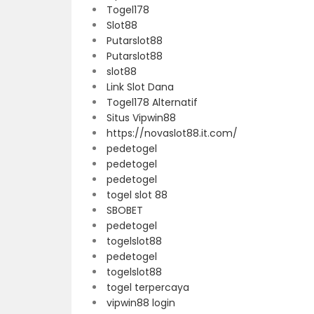
Togel178
Slot88
Putarslot88
Putarslot88
slot88
Link Slot Dana
Togel178 Alternatif
Situs Vipwin88
https://novaslot88.it.com/
pedetogel
pedetogel
pedetogel
togel slot 88
SBOBET
pedetogel
togelslot88
pedetogel
togelslot88
togel terpercaya
vipwin88 login