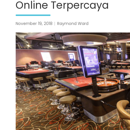
Online Terpercaya
November 19, 2018
Raymond Ward