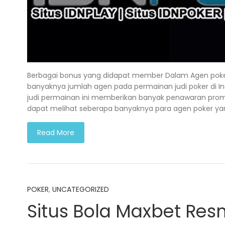
Berbagai bonus yang didapat member Dalam Agen poke
banyaknya jumlah agen pada permainan judi poker di 
judi permainan ini memberikan banyak penawaran promo
dapat melihat seberapa banyaknya para agen poker yan
Read More
POKER
,
UNCATEGORIZED
Situs Bola Maxbet Res