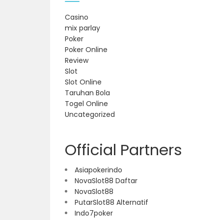
Casino
mix parlay
Poker
Poker Online
Review
Slot
Slot Online
Taruhan Bola
Togel Online
Uncategorized
Official Partners
Asiapokerindo
NovaSlot88 Daftar
NovaSlot88
PutarSlot88 Alternatif
Indo7poker