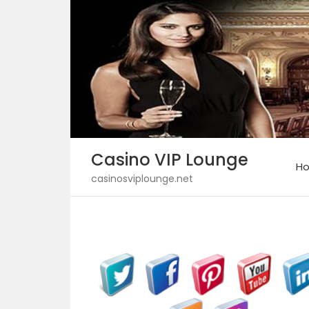
Skip
to
content
Casino VIP Lounge
H
casinosviplounge.net