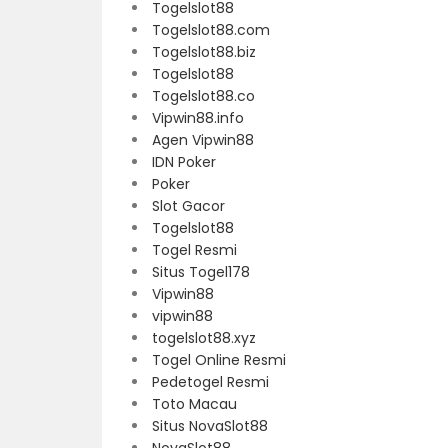
Togelslot88
Togelslot88.com
Togelslot88.biz
Togelslot88
Togelslot88.co
Vipwin88.info
Agen Vipwin88
IDN Poker
Poker
Slot Gacor
Togelslot88
Togel Resmi
Situs Togel178
Vipwin88
vipwin88
togelslot88.xyz
Togel Online Resmi
Pedetogel Resmi
Toto Macau
Situs NovaSlot88