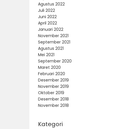
Agustus 2022
Juli 2022
Juni 2022
April 2022
Januari 2022
November 2021
September 2021
Agustus 2021
Mei 2021
September 2020
Maret 2020
Februari 2020
Desember 2019
November 2019
Oktober 2019
Desember 2018
November 2018
Kategori