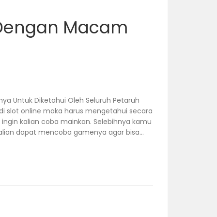
e Dengan Macam
ya Untuk Diketahui Oleh Seluruh Petaruh
i slot online maka harus mengetahui secara
 ingin kalian coba mainkan. Selebihnya kamu
 kalian dapat mencoba gamenya agar bisa…