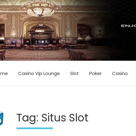
ome
Casino Vip Lounge
Slot
Poker
Casino
Tag:
Situs Slot