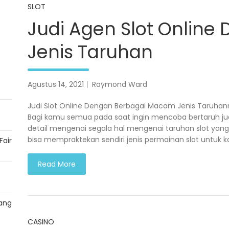
SLOT
Judi Agen Slot Onlin
Jenis Taruhan
Agustus 14, 2021
Raymond Ward
Judi Slot Online Dengan Berbagai Macam Jenis Taruhann
Bagi kamu semua pada saat ingin mencoba bertaruh jud
detail mengenai segala hal mengenai taruhan slot yang
bisa mempraktekan sendiri jenis permainan slot untuk
Fair
Read More
pang
CASINO