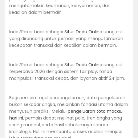
mengutamakan keamanan, kenyamanan, dan
keadilan dalam bermain.
Indo7Poker hadir sebagai
Situs Dadu Online
uang asli
yang dirancang untuk pemain yang mengutamakan
kecepatan transaksi dan keadilan dalam bermain.
Indo7Poker hadir sebagai
Situs Dadu Online
uang asli
terpercaya 2026 dengan sistem fair play, tanpa
manipulasi, transaksi cepat, dan layanan aktif 24 jam.
Bagi pemain togel berpengalaman, data pengeluaran
bukan sekadar angka, melainkan fondasi utama dalam
menyusun prediksi. Melalui
pengeluaran toto macau
hari ini
, pemain dapat melihat pola, tren angka yang
sering muncul, serta hasil sebelumnya secara
kronologis. Hal ini membantu proses analisis menjadi