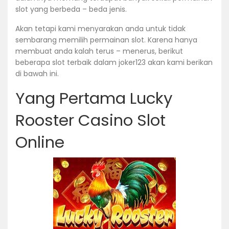
slot yang berbeda – beda jenis.
Akan tetapi kami menyarakan anda untuk tidak
sembarang memilih permainan slot. Karena hanya
membuat anda kalah terus – menerus, berikut
beberapa slot terbaik dalam joker123 akan kami berikan
di bawah ini.
Yang Pertama Lucky
Rooster Casino Slot
Online