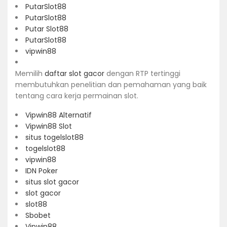
PutarSlot88
PutarSlot88
Putar Slot88
PutarSlot88
vipwin88
Memilih
daftar slot gacor
dengan RTP tertinggi
membutuhkan penelitian dan pemahaman yang baik
tentang cara kerja permainan slot.
Vipwin88 Alternatif
Vipwin88 Slot
situs togelslot88
togelslot88
vipwin88
IDN Poker
situs slot gacor
slot gacor
slot88
Sbobet
Vipwin88