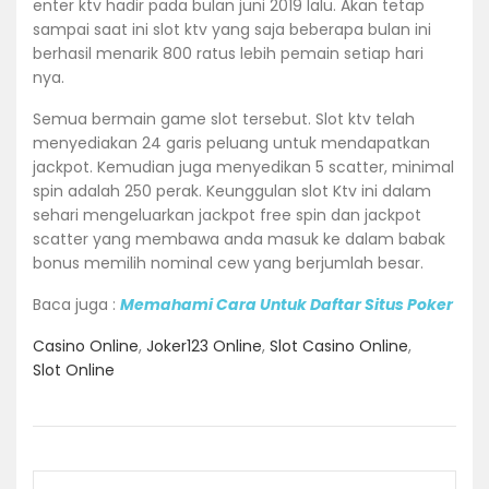
enter ktv hadir pada bulan juni 2019 lalu. Akan tetap
sampai saat ini slot ktv yang saja beberapa bulan ini
berhasil menarik 800 ratus lebih pemain setiap hari
nya.
Semua bermain game slot tersebut. Slot ktv telah
menyediakan 24 garis peluang untuk mendapatkan
jackpot. Kemudian juga menyedikan 5 scatter, minimal
spin adalah 250 perak. Keunggulan slot Ktv ini dalam
sehari mengeluarkan jackpot free spin dan jackpot
scatter yang membawa anda masuk ke dalam babak
bonus memilih nominal cew yang berjumlah besar.
Baca juga :
Memahami Cara Untuk Daftar Situs Poker
Casino Online
,
Joker123 Online
,
Slot Casino Online
,
Slot Online