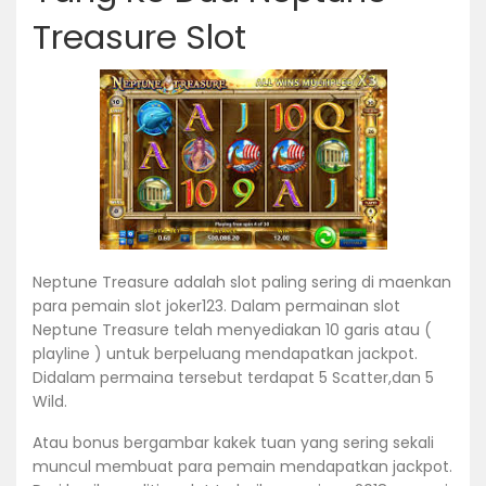
Treasure Slot
Neptune Treasure adalah slot paling sering di maenkan
para pemain slot joker123. Dalam permainan slot
Neptune Treasure telah menyediakan 10 garis atau (
playline ) untuk berpeluang mendapatkan jackpot.
Didalam permaina tersebut terdapat 5 Scatter,dan 5
Wild.
Atau bonus bergambar kakek tuan yang sering sekali
muncul membuat para pemain mendapatkan jackpot.