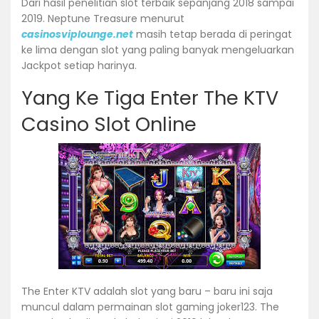
Dari hasil penelitian slot terbaik sepanjang 2018 sampai
2019. Neptune Treasure menurut
casinosviplounge.net
masih tetap berada di peringat
ke lima dengan slot yang paling banyak mengeluarkan
Jackpot setiap harinya.
Yang Ke Tiga Enter The KTV
Casino Slot Online
The Enter KTV adalah slot yang baru – baru ini saja
muncul dalam permainan slot gaming joker123. The