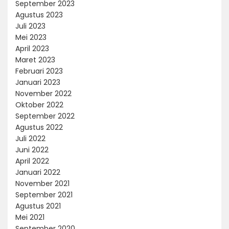
September 2023
Agustus 2023
Juli 2023
Mei 2023
April 2023
Maret 2023
Februari 2023
Januari 2023
November 2022
Oktober 2022
September 2022
Agustus 2022
Juli 2022
Juni 2022
April 2022
Januari 2022
November 2021
September 2021
Agustus 2021
Mei 2021
September 2020