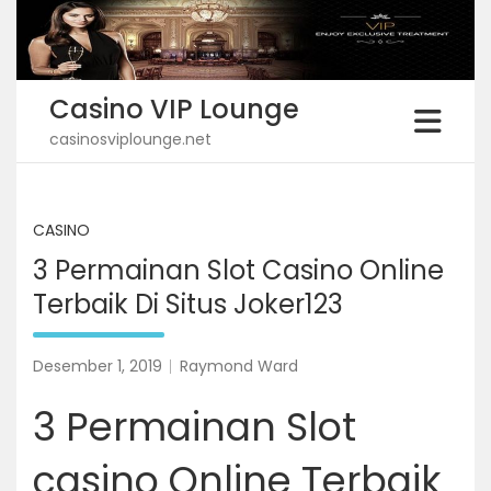
Skip
to
content
Casino VIP Lounge
casinosviplounge.net
CASINO
3 Permainan Slot Casino Online
Terbaik Di Situs Joker123
Desember 1, 2019
Raymond Ward
3 Permainan Slot
casino Online Terbaik