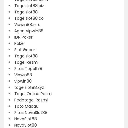
Togelslot88.biz
Togelslot88
Togelslot88.co
Vipwin88.info
Agen Vipwin88
IDN Poker
Poker
Slot Gacor
Togelslot88
Togel Resmi
Situs Togel178
Vipwin88
vipwin88
togelslot88.xyz
Togel Online Resmi
Pedetogel Resmi
Toto Macau
Situs NovaSlot88
NovaSlot88
NovaSlot88