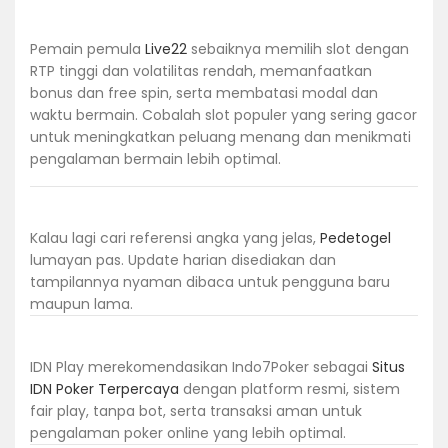
Pemain pemula
Live22
sebaiknya memilih slot dengan
RTP tinggi dan volatilitas rendah, memanfaatkan
bonus dan free spin, serta membatasi modal dan
waktu bermain. Cobalah slot populer yang sering gacor
untuk meningkatkan peluang menang dan menikmati
pengalaman bermain lebih optimal.
Kalau lagi cari referensi angka yang jelas,
Pedetogel
lumayan pas. Update harian disediakan dan
tampilannya nyaman dibaca untuk pengguna baru
maupun lama.
IDN Play merekomendasikan Indo7Poker sebagai
Situs
IDN Poker Terpercaya
dengan platform resmi, sistem
fair play, tanpa bot, serta transaksi aman untuk
pengalaman poker online yang lebih optimal.