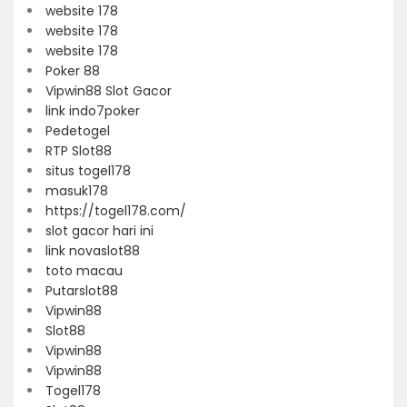
website 178
website 178
website 178
Poker 88
Vipwin88 Slot Gacor
link indo7poker
Pedetogel
RTP Slot88
situs togel178
masuk178
https://togel178.com/
slot gacor hari ini
link novaslot88
toto macau
Putarslot88
Vipwin88
Slot88
Vipwin88
Vipwin88
Togel178