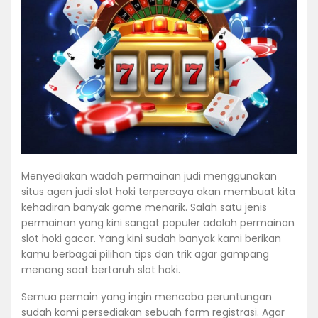
Menyediakan wadah permainan judi menggunakan
situs agen judi slot hoki terpercaya akan membuat kita
kehadiran banyak game menarik. Salah satu jenis
permainan yang kini sangat populer adalah permainan
slot hoki gacor. Yang kini sudah banyak kami berikan
kamu berbagai pilihan tips dan trik agar gampang
menang saat bertaruh slot hoki.
Semua pemain yang ingin mencoba peruntungan
sudah kami persediakan sebuah form registrasi. Agar