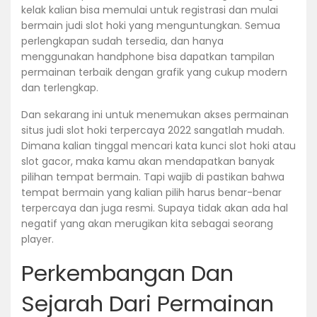
kelak kalian bisa memulai untuk registrasi dan mulai
bermain judi slot hoki yang menguntungkan. Semua
perlengkapan sudah tersedia, dan hanya
menggunakan handphone bisa dapatkan tampilan
permainan terbaik dengan grafik yang cukup modern
dan terlengkap.
Dan sekarang ini untuk menemukan akses permainan
situs judi slot hoki terpercaya 2022 sangatlah mudah.
Dimana kalian tinggal mencari kata kunci slot hoki atau
slot gacor, maka kamu akan mendapatkan banyak
pilihan tempat bermain. Tapi wajib di pastikan bahwa
tempat bermain yang kalian pilih harus benar-benar
terpercaya dan juga resmi. Supaya tidak akan ada hal
negatif yang akan merugikan kita sebagai seorang
player.
Perkembangan Dan
Sejarah Dari Permainan