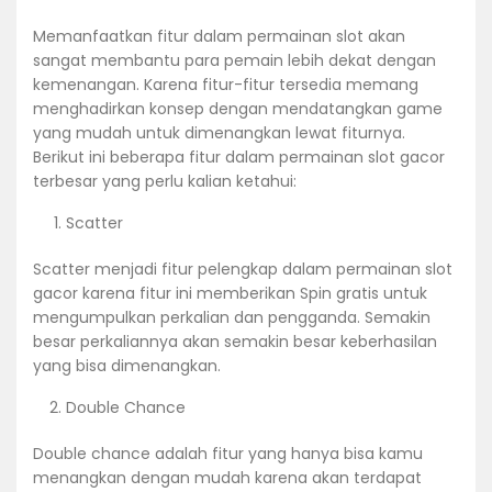
Memanfaatkan fitur dalam permainan slot akan
sangat membantu para pemain lebih dekat dengan
kemenangan. Karena fitur-fitur tersedia memang
menghadirkan konsep dengan mendatangkan game
yang mudah untuk dimenangkan lewat fiturnya.
Berikut ini beberapa fitur dalam permainan slot gacor
terbesar yang perlu kalian ketahui:
Scatter
Scatter menjadi fitur pelengkap dalam permainan slot
gacor karena fitur ini memberikan Spin gratis untuk
mengumpulkan perkalian dan pengganda. Semakin
besar perkaliannya akan semakin besar keberhasilan
yang bisa dimenangkan.
Double Chance
Double chance adalah fitur yang hanya bisa kamu
menangkan dengan mudah karena akan terdapat