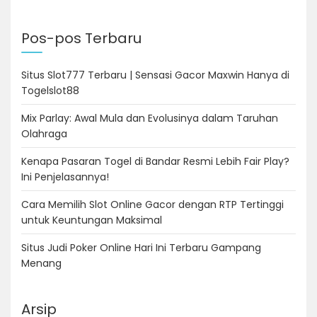
Pos-pos Terbaru
Situs Slot777 Terbaru | Sensasi Gacor Maxwin Hanya di
Togelslot88
Mix Parlay: Awal Mula dan Evolusinya dalam Taruhan
Olahraga
Kenapa Pasaran Togel di Bandar Resmi Lebih Fair Play?
Ini Penjelasannya!
Cara Memilih Slot Online Gacor dengan RTP Tertinggi
untuk Keuntungan Maksimal
Situs Judi Poker Online Hari Ini Terbaru Gampang
Menang
Arsip