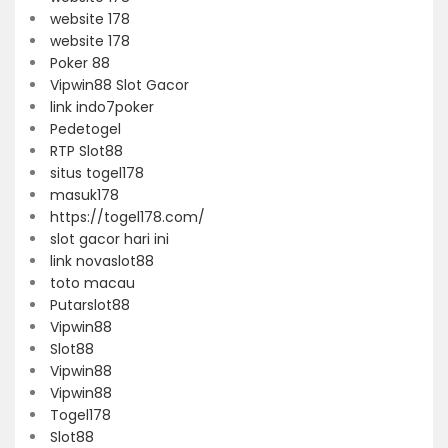
website 178
website 178
Poker 88
Vipwin88 Slot Gacor
link indo7poker
Pedetogel
RTP Slot88
situs togel178
masuk178
https://togel178.com/
slot gacor hari ini
link novaslot88
toto macau
Putarslot88
Vipwin88
Slot88
Vipwin88
Vipwin88
Togel178
Slot88