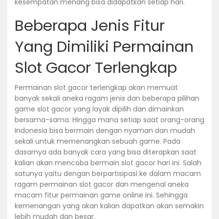
kesempatan menang bisa didapatkan setiap hari.
Beberapa Jenis Fitur
Yang Dimiliki Permainan
Slot Gacor Terlengkap
Permainan slot gacor terlengkap akan memuat
banyak sekali aneka ragam jenis dan beberapa pilihan
game slot gacor yang layak dipilih dan dimainkan
bersama-sama. Hingga mana setiap saat orang-orang
Indonesia bisa bermain dengan nyaman dan mudah
sekali untuk memenangkan sebuah game. Pada
dasarnya ada banyak cara yang bisa diterapkan saat
kalian akan mencoba bermain slot gacor hari ini. Salah
satunya yaitu dengan berpartisipasi ke dalam macam
ragam permainan slot gacor dan mengenal aneka
macam fitur permainan game online ini. Sehingga
kemenangan yang akan kalian dapatkan akan semakin
lebih mudah dan besar.