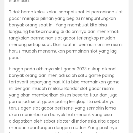
Indonesia.
Tidak heran kalau kalau sampai saat ini permainan slot
gacor menjadi pilihan yang begitu menguntungkan
banyak orang saat ini. Yang membuat kita bisa
langsung berkecimpung di dalamnya dan menikmati
rangkaian permainan slot gacor terlengkap mudah
menang setiap saat. Dan saat ini bermain online resmi
harus mudah menemukan permainan slot yang lagi
gacor
Hingga pada akhirnya slot gacor 2023 cukup dikenal
banyak orang dan menjadi salah satu game paling
terfavorit sepanjang hari. Kita bisa memainkan game
ini dengan mudah melalui Bandar slot gacor resmi
yang akan memberikan akses beserta fitur dan juga
game judi selat gacor paling lengkap. Itu sebabnya
terus agen slot gacor berlisensi yang semakin lama
akan menimbulkan banyak hal menarik yang bisa
didapatkan oleh sobat slotter di Indonesia. Kita dapat
mencari keuntungan dengan mudah Yang pastinya