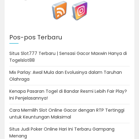
Pos-pos Terbaru
Situs Slot777 Terbaru | Sensasi Gacor Maxwin Hanya di
Togelslot88
Mix Parlay: Awal Mula dan Evolusinya dalam Taruhan
Olahraga
Kenapa Pasaran Togel di Bandar Resmi Lebih Fair Play?
Ini Penjelasannya!
Cara Memilih Slot Online Gacor dengan RTP Tertinggi
untuk Keuntungan Maksimal
Situs Judi Poker Online Hari Ini Terbaru Gampang
Menang