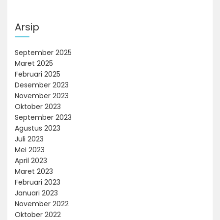
Arsip
September 2025
Maret 2025
Februari 2025
Desember 2023
November 2023
Oktober 2023
September 2023
Agustus 2023
Juli 2023
Mei 2023
April 2023
Maret 2023
Februari 2023
Januari 2023
November 2022
Oktober 2022