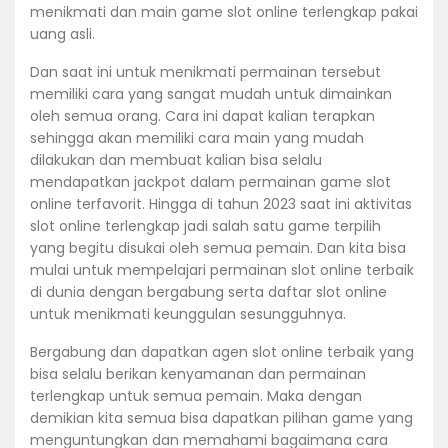
menikmati dan main game slot online terlengkap pakai
uang asli.
Dan saat ini untuk menikmati permainan tersebut
memiliki cara yang sangat mudah untuk dimainkan
oleh semua orang. Cara ini dapat kalian terapkan
sehingga akan memiliki cara main yang mudah
dilakukan dan membuat kalian bisa selalu
mendapatkan jackpot dalam permainan game slot
online terfavorit. Hingga di tahun 2023 saat ini aktivitas
slot online terlengkap jadi salah satu game terpilih
yang begitu disukai oleh semua pemain. Dan kita bisa
mulai untuk mempelajari permainan slot online terbaik
di dunia dengan bergabung serta daftar slot online
untuk menikmati keunggulan sesungguhnya.
Bergabung dan dapatkan agen slot online terbaik yang
bisa selalu berikan kenyamanan dan permainan
terlengkap untuk semua pemain. Maka dengan
demikian kita semua bisa dapatkan pilihan game yang
menguntungkan dan memahami bagaimana cara