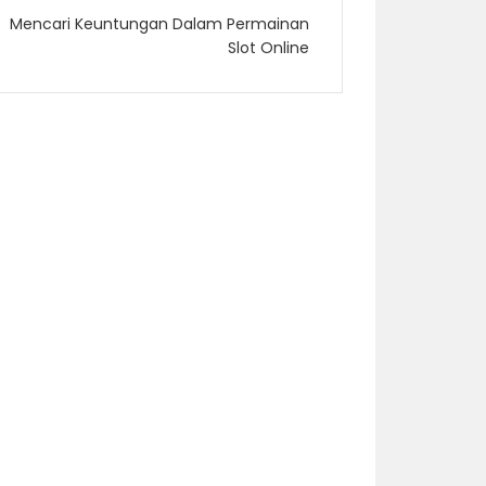
Mencari Keuntungan Dalam Permainan
Slot Online