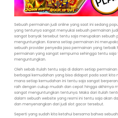
Sebuah permainan judi online yang saat ini sedang pop
yang tentunya sangat menyukai sebuah permainan jud
sangat banyak tersebut tentu saja merupakan sebuah p
menguntungkan. Karena setiap permainan ini merupaka
sebuah provider penyedia jasa permainan yang terbaik h
permainan yang sangat sempurna sehingga tentu saja 
menguntungkan.
Oleh sebab itulah tentu saja di dalam setiap permainan j
berbagai kemudahan yang bisa didapat pada saat kita
mana setiap kemudahan ini tentu saja sangat berpera
raih dengan cukup mudah dan cepat hingga akhirnya 
sangat menguntungkan tentunya. Maka dari itulah tent
dalam sebuah website yang resmi ini tentu saja akan 
dan menyenangkan dari judi slot gacor tersebut.
Seperti yang sudah kita ketahui bersama bahwa sebuah