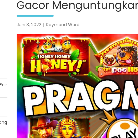
Gacor Menguntungka
Juni 3, 2022
Raymond Ward
Fair
pang