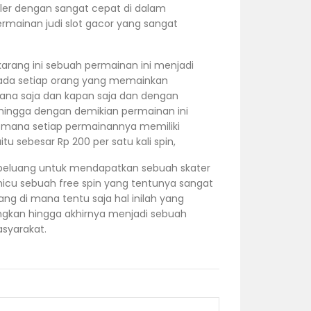
uler dengan sangat cepat di dalam
ainan judi slot gacor yang sangat
karang ini sebuah permainan ini menjadi
da setiap orang yang memainkan
ana saja dan kapan saja dan dengan
hingga dengan demikian permainan ini
 mana setiap permainannya memiliki
u sebesar Rp 200 per satu kali spin,
h peluang untuk mendapatkan sebuah skater
emicu sebuah free spin yang tentunya sangat
g di mana tentu saja hal inilah yang
gkan hingga akhirnya menjadi sebuah
syarakat.