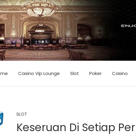
ome
Casino Vip Lounge
Slot
Poker
Casino
SLOT
Keseruan Di Setiap Pe