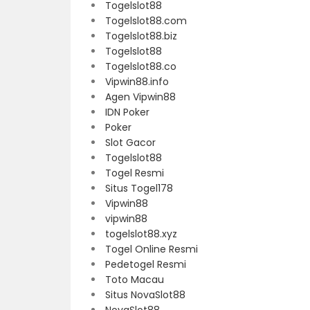
Togelslot88
Togelslot88.com
Togelslot88.biz
Togelslot88
Togelslot88.co
Vipwin88.info
Agen Vipwin88
IDN Poker
Poker
Slot Gacor
Togelslot88
Togel Resmi
Situs Togel178
Vipwin88
vipwin88
togelslot88.xyz
Togel Online Resmi
Pedetogel Resmi
Toto Macau
Situs NovaSlot88