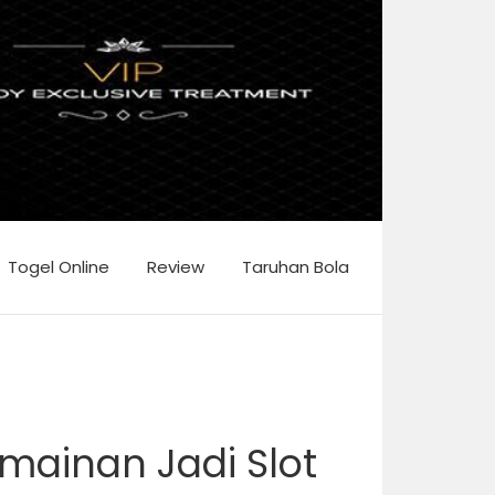
Togel Online
Review
Taruhan Bola
rmainan Jadi Slot