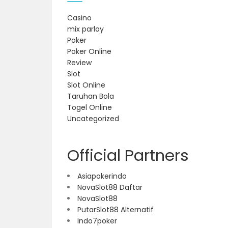
Casino
mix parlay
Poker
Poker Online
Review
Slot
Slot Online
Taruhan Bola
Togel Online
Uncategorized
Official Partners
Asiapokerindo
NovaSlot88 Daftar
NovaSlot88
PutarSlot88 Alternatif
Indo7poker