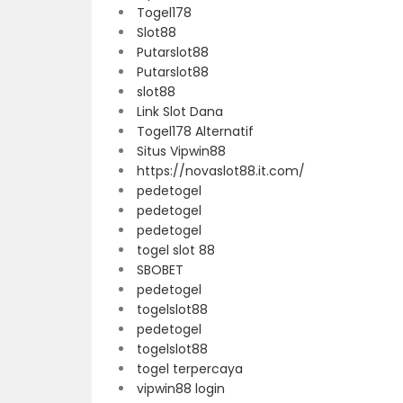
Togel178
Slot88
Putarslot88
Putarslot88
slot88
Link Slot Dana
Togel178 Alternatif
Situs Vipwin88
https://novaslot88.it.com/
pedetogel
pedetogel
pedetogel
togel slot 88
SBOBET
pedetogel
togelslot88
pedetogel
togelslot88
togel terpercaya
vipwin88 login