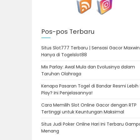
Pos-pos Terbaru
Situs Slot777 Terbaru | Sensasi Gacor Maxwin
Hanya di Togelslot88
Mix Parlay: Awal Mula dan Evolusinya dalam
Taruhan Olahraga
Kenapa Pasaran Togel di Bandar Resmi Lebih 
Play? Ini Penjelasannya!
Cara Memilih Slot Online Gacor dengan RTP
Tertinggi untuk Keuntungan Maksimal
Situs Judi Poker Online Hari Ini Terbaru Gam
Menang