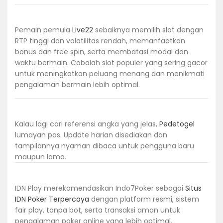
Pemain pemula
Live22
sebaiknya memilih slot dengan
RTP tinggi dan volatilitas rendah, memanfaatkan
bonus dan free spin, serta membatasi modal dan
waktu bermain. Cobalah slot populer yang sering gacor
untuk meningkatkan peluang menang dan menikmati
pengalaman bermain lebih optimal.
Kalau lagi cari referensi angka yang jelas,
Pedetogel
lumayan pas. Update harian disediakan dan
tampilannya nyaman dibaca untuk pengguna baru
maupun lama.
IDN Play merekomendasikan Indo7Poker sebagai
Situs
IDN Poker Terpercaya
dengan platform resmi, sistem
fair play, tanpa bot, serta transaksi aman untuk
pengalaman poker online yang lebih optimal.