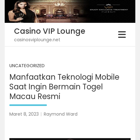
Skip
to
content
Casino VIP Lounge
casinosviplounge.net
UNCATEGORIZED
Manfaatkan Teknologi Mobile
Saat Ingin Bermain Togel
Macau Resmi
Maret 8, 2023
Raymond Ward