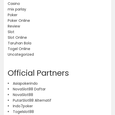
Casino
mix parlay
Poker
Poker Online
Review
Slot
Slot Online
Taruhan Bola
Togel Online
Uncategorized
Official Partners
Asiapokerindo
NovaSlot88 Daftar
NovaSlot88
PutarSlot88 Alternatif
Indo7poker
Togelslot88