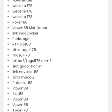
NovaSlot88
website 178
website 178
website 178
Poker 88
Vipwin88 Slot Gacor
link indo7poker
Pedetogel
RTP Slot88
situs togel178
masuk178
https://togel178.com/
slot gacor hari ini
link novaslot88
toto macau
Putarslot88
Vipwin88
Slot88
Vipwin88
Vipwin88
Togel178