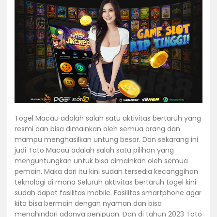
Togel Macau adalah salah satu aktivitas bertaruh yang
resmi dan bisa dimainkan oleh semua orang dan
mampu menghasilkan untung besar. Dan sekarang ini
judi Toto Macau adalah salah satu pilihan yang
menguntungkan untuk bisa dimainkan oleh semua
pemain. Maka dari itu kini sudah tersedia kecanggihan
teknologi di mana Seluruh aktivitas bertaruh togel kini
sudah dapat fasilitas mobile. Fasilitas smartphone agar
kita bisa bermain dengan nyaman dan bisa
menghindari adanya penipuan. Dan di tahun 2023 Toto