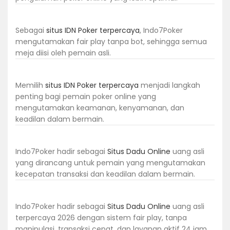
Sebagai
situs IDN Poker terpercaya
, Indo7Poker
mengutamakan fair play tanpa bot, sehingga semua
meja diisi oleh pemain asli.
Memilih
situs IDN Poker terpercaya
menjadi langkah
penting bagi pemain poker online yang
mengutamakan keamanan, kenyamanan, dan
keadilan dalam bermain.
Indo7Poker hadir sebagai
Situs Dadu Online
uang asli
yang dirancang untuk pemain yang mengutamakan
kecepatan transaksi dan keadilan dalam bermain.
Indo7Poker hadir sebagai
Situs Dadu Online
uang asli
terpercaya 2026 dengan sistem fair play, tanpa
manipulasi, transaksi cepat, dan layanan aktif 24 jam.