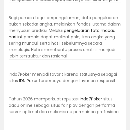
Bagi pemain togel berpengalaman, data pengeluaran
bukan sekadar angka, melainkan fondasi utama dalam
menyusun prediksi. Melalui
pengeluaran toto macau
hari ini
, pemain dapat melihat pola, tren angka yang
sering muncul, serta hasil sebelumnya secara
kronologis. Hal ini membantu proses analisis menjadi
lebih terstruktur dan rasional.
Indo7Poker menjadi favorit karena statusnya sebagai
situs
IDN Poker
terpercaya dengan layanan responsif.
Tahun 2026 memperkuat reputasi
Indo7Poker
situs
dadu online sebagai situs fair play dengan performa
server optimal dan mekanisme permainan profesional.