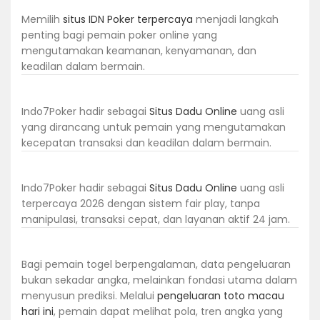
Memilih
situs IDN Poker terpercaya
menjadi langkah
penting bagi pemain poker online yang
mengutamakan keamanan, kenyamanan, dan
keadilan dalam bermain.
Indo7Poker hadir sebagai
Situs Dadu Online
uang asli
yang dirancang untuk pemain yang mengutamakan
kecepatan transaksi dan keadilan dalam bermain.
Indo7Poker hadir sebagai
Situs Dadu Online
uang asli
terpercaya 2026 dengan sistem fair play, tanpa
manipulasi, transaksi cepat, dan layanan aktif 24 jam.
Bagi pemain togel berpengalaman, data pengeluaran
bukan sekadar angka, melainkan fondasi utama dalam
menyusun prediksi. Melalui
pengeluaran toto macau
hari ini
, pemain dapat melihat pola, tren angka yang