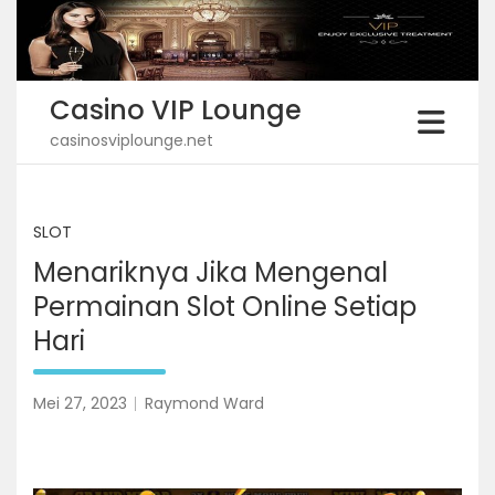
Skip
to
content
Casino VIP Lounge
casinosviplounge.net
SLOT
Menariknya Jika Mengenal
Permainan Slot Online Setiap
Hari
Mei 27, 2023
Raymond Ward