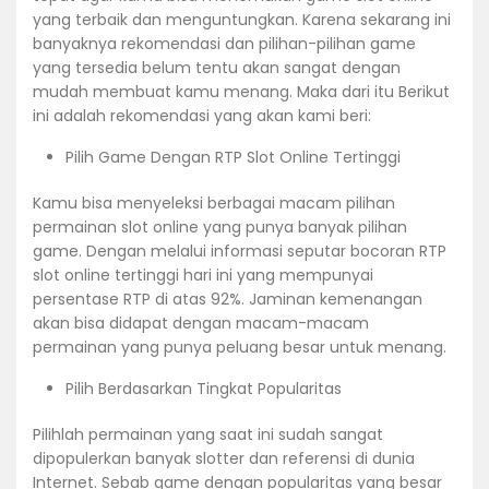
yang terbaik dan menguntungkan. Karena sekarang ini
banyaknya rekomendasi dan pilihan-pilihan game
yang tersedia belum tentu akan sangat dengan
mudah membuat kamu menang. Maka dari itu Berikut
ini adalah rekomendasi yang akan kami beri:
Pilih Game Dengan RTP Slot Online Tertinggi
Kamu bisa menyeleksi berbagai macam pilihan
permainan slot online yang punya banyak pilihan
game. Dengan melalui informasi seputar bocoran RTP
slot online tertinggi hari ini yang mempunyai
persentase RTP di atas 92%. Jaminan kemenangan
akan bisa didapat dengan macam-macam
permainan yang punya peluang besar untuk menang.
Pilih Berdasarkan Tingkat Popularitas
Pilihlah permainan yang saat ini sudah sangat
dipopulerkan banyak slotter dan referensi di dunia
Internet. Sebab game dengan popularitas yang besar