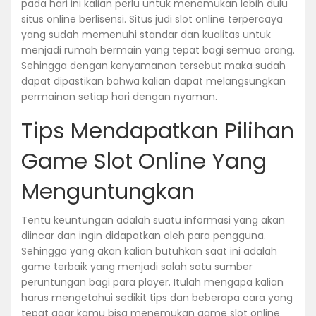
pada hari ini kalian perlu untuk menemukan lebih dulu
situs online berlisensi. Situs judi slot online terpercaya
yang sudah memenuhi standar dan kualitas untuk
menjadi rumah bermain yang tepat bagi semua orang.
Sehingga dengan kenyamanan tersebut maka sudah
dapat dipastikan bahwa kalian dapat melangsungkan
permainan setiap hari dengan nyaman.
Tips Mendapatkan Pilihan
Game Slot Online Yang
Menguntungkan
Tentu keuntungan adalah suatu informasi yang akan
diincar dan ingin didapatkan oleh para pengguna.
Sehingga yang akan kalian butuhkan saat ini adalah
game terbaik yang menjadi salah satu sumber
peruntungan bagi para player. Itulah mengapa kalian
harus mengetahui sedikit tips dan beberapa cara yang
tepat agar kamu bisa menemukan game slot online