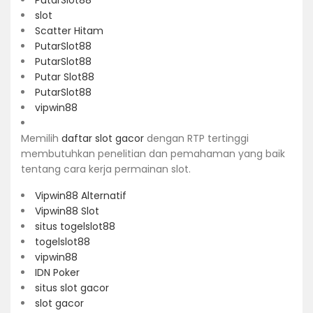
slot
Scatter Hitam
PutarSlot88
PutarSlot88
Putar Slot88
PutarSlot88
vipwin88
Memilih
daftar slot gacor
dengan RTP tertinggi
membutuhkan penelitian dan pemahaman yang baik
tentang cara kerja permainan slot.
Vipwin88 Alternatif
Vipwin88 Slot
situs togelslot88
togelslot88
vipwin88
IDN Poker
situs slot gacor
slot gacor