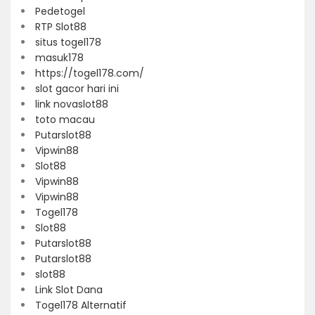
Pedetogel
RTP Slot88
situs togel178
masuk178
https://togel178.com/
slot gacor hari ini
link novaslot88
toto macau
Putarslot88
Vipwin88
Slot88
Vipwin88
Vipwin88
Togel178
Slot88
Putarslot88
Putarslot88
slot88
Link Slot Dana
Togel178 Alternatif