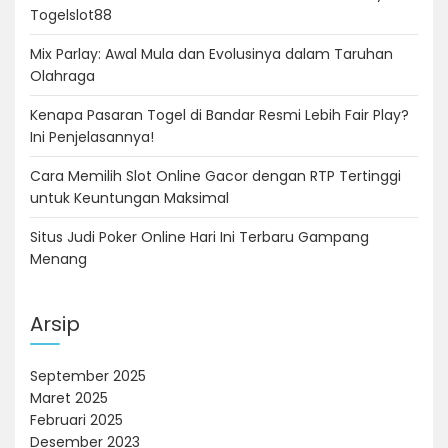
Togelslot88
Mix Parlay: Awal Mula dan Evolusinya dalam Taruhan
Olahraga
Kenapa Pasaran Togel di Bandar Resmi Lebih Fair Play?
Ini Penjelasannya!
Cara Memilih Slot Online Gacor dengan RTP Tertinggi
untuk Keuntungan Maksimal
Situs Judi Poker Online Hari Ini Terbaru Gampang
Menang
Arsip
September 2025
Maret 2025
Februari 2025
Desember 2023