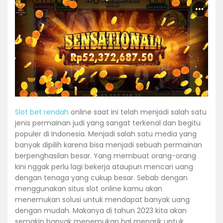
Slot bet rendah
online saat ini telah menjadi salah satu
jenis permainan judi yang sangat terkenal dan begitu
populer di Indonesia. Menjadi salah satu media yang
banyak dipilih karena bisa menjadi sebuah permainan
berpenghasilan besar. Yang membuat orang-orang
kini nggak perlu lagi bekerja ataupun mencari uang
dengan tenaga yang cukup besar. Sebab dengan
menggunakan situs slot online kamu akan
menemukan solusi untuk mendapat banyak uang
dengan mudah. Makanya di tahun 2023 kita akan
semakin banyak menemukan hal menarik untuk