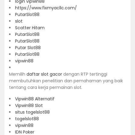
login vipwin88
https://www.fixmyacllc.com/
PutarSlot88
slot
Scatter Hitam
PutarSlot88
PutarSlot88
Putar Slot88
PutarSlot88
vipwin88
Memilih
daftar slot gacor
dengan RTP tertinggi
membutuhkan penelitian dan pemahaman yang baik
tentang cara kerja permainan slot.
Vipwin88 Alternatif
Vipwin88 Slot
situs togelslot88
togelslot88
vipwin88
IDN Poker