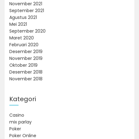
November 2021
September 2021
Agustus 2021
Mei 2021
September 2020
Maret 2020
Februari 2020
Desember 2019
November 2019
Oktober 2019
Desember 2018
November 2018
Kategori
Casino
mix parlay
Poker
Poker Online