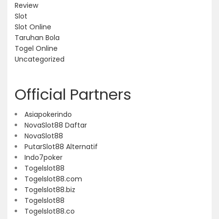
Review
Slot
Slot Online
Taruhan Bola
Togel Online
Uncategorized
Official Partners
Asiapokerindo
NovaSlot88 Daftar
NovaSlot88
PutarSlot88 Alternatif
Indo7poker
Togelslot88
Togelslot88.com
Togelslot88.biz
Togelslot88
Togelslot88.co