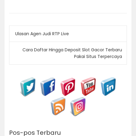
Navigasi
Ulasan Agen Judi RTP Live
pos
Cara Daftar Hingga Deposit Slot Gacor Terbaru
Pakai Situs Terpercaya
Pos-pos Terbaru