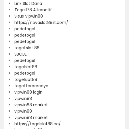
Link Slot Dana
Togel178 Alternatif
Situs Vipwin88
https://novaslot88.it.com/
pedetogel
pedetogel
pedetogel
togel slot 88
SBOBET
pedetogel
togelslot88
pedetogel
togelslot88
togel terpercaya
vipwin88 login
vipwin88
vipwin88 market
vipwin88
vipwin88 market
https://togelslot88.cc/