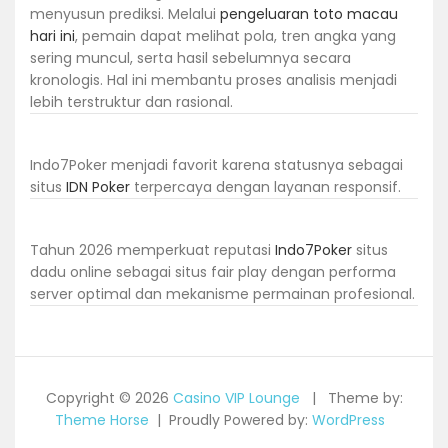
menyusun prediksi. Melalui
pengeluaran toto macau
hari ini
, pemain dapat melihat pola, tren angka yang
sering muncul, serta hasil sebelumnya secara
kronologis. Hal ini membantu proses analisis menjadi
lebih terstruktur dan rasional.
Indo7Poker menjadi favorit karena statusnya sebagai
situs
IDN Poker
terpercaya dengan layanan responsif.
Tahun 2026 memperkuat reputasi
Indo7Poker
situs
dadu online sebagai situs fair play dengan performa
server optimal dan mekanisme permainan profesional.
Copyright © 2026
Casino VIP Lounge
Theme by:
Theme Horse
Proudly Powered by:
WordPress