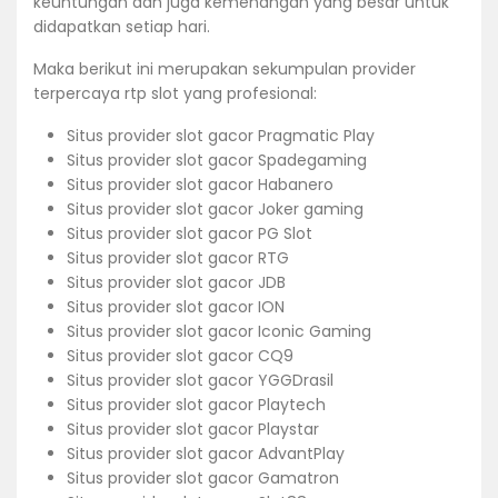
keuntungan dan juga kemenangan yang besar untuk
didapatkan setiap hari.
Maka berikut ini merupakan sekumpulan provider
terpercaya rtp slot yang profesional:
Situs provider slot gacor Pragmatic Play
Situs provider slot gacor Spadegaming
Situs provider slot gacor Habanero
Situs provider slot gacor Joker gaming
Situs provider slot gacor PG Slot
Situs provider slot gacor RTG
Situs provider slot gacor JDB
Situs provider slot gacor ION
Situs provider slot gacor Iconic Gaming
Situs provider slot gacor CQ9
Situs provider slot gacor YGGDrasil
Situs provider slot gacor Playtech
Situs provider slot gacor Playstar
Situs provider slot gacor AdvantPlay
Situs provider slot gacor Gamatron