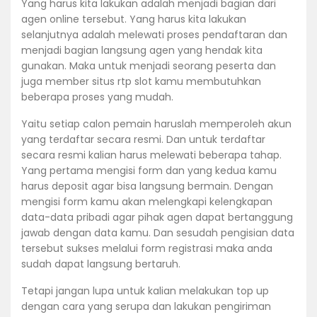
Yang harus kita lakukan adalah menjadi bagian dari
agen online tersebut. Yang harus kita lakukan
selanjutnya adalah melewati proses pendaftaran dan
menjadi bagian langsung agen yang hendak kita
gunakan. Maka untuk menjadi seorang peserta dan
juga member situs rtp slot kamu membutuhkan
beberapa proses yang mudah.
Yaitu setiap calon pemain haruslah memperoleh akun
yang terdaftar secara resmi. Dan untuk terdaftar
secara resmi kalian harus melewati beberapa tahap.
Yang pertama mengisi form dan yang kedua kamu
harus deposit agar bisa langsung bermain. Dengan
mengisi form kamu akan melengkapi kelengkapan
data-data pribadi agar pihak agen dapat bertanggung
jawab dengan data kamu. Dan sesudah pengisian data
tersebut sukses melalui form registrasi maka anda
sudah dapat langsung bertaruh.
Tetapi jangan lupa untuk kalian melakukan top up
dengan cara yang serupa dan lakukan pengiriman