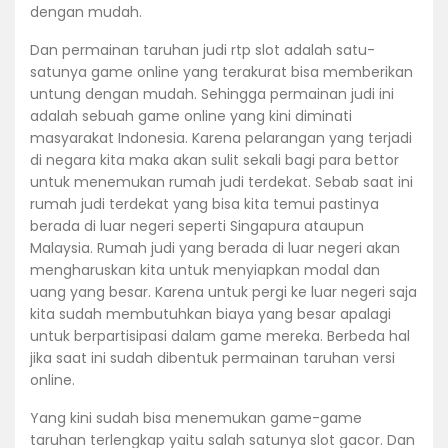
dengan mudah.
Dan permainan taruhan judi rtp slot adalah satu-
satunya game online yang terakurat bisa memberikan
untung dengan mudah. Sehingga permainan judi ini
adalah sebuah game online yang kini diminati
masyarakat Indonesia. Karena pelarangan yang terjadi
di negara kita maka akan sulit sekali bagi para bettor
untuk menemukan rumah judi terdekat. Sebab saat ini
rumah judi terdekat yang bisa kita temui pastinya
berada di luar negeri seperti Singapura ataupun
Malaysia. Rumah judi yang berada di luar negeri akan
mengharuskan kita untuk menyiapkan modal dan
uang yang besar. Karena untuk pergi ke luar negeri saja
kita sudah membutuhkan biaya yang besar apalagi
untuk berpartisipasi dalam game mereka. Berbeda hal
jika saat ini sudah dibentuk permainan taruhan versi
online.
Yang kini sudah bisa menemukan game-game
taruhan terlengkap yaitu salah satunya slot gacor. Dan