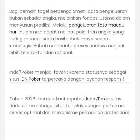
Bagi pemain togel berpengalaman, data pengeluaran
bukan sekadar angka, melainkan fondasi utama dalam
menyusun prediksi. Melalui
pengeluaran toto macau
hari ini
, pemain dapat melihat pola, tren angka yang
sering muncul, serta hasil sebelumnya secara
kronologis. Hal ini membantu proses analisis menjadi
lebih terstruktur dan rasional.
Indo7Poker menjadi favorit karena statusnya sebagai
situs
IDN Poker
terpercaya dengan layanan responsif.
Tahun 2026 memperkuat reputasi
Indo7Poker
situs
dadu online sebagai situs fair play dengan performa
server optimal dan mekanisme permainan profesional.