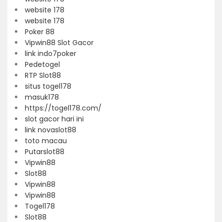
website 178
website 178
Poker 88
Vipwin88 Slot Gacor
link indo7poker
Pedetogel
RTP Slot88
situs togel178
masuk178
https://togel178.com/
slot gacor hari ini
link novaslot88
toto macau
Putarslot88
Vipwin88
Slot88
Vipwin88
Vipwin88
Togel178
Slot88