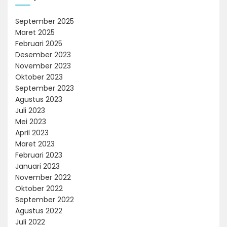
September 2025
Maret 2025
Februari 2025
Desember 2023
November 2023
Oktober 2023
September 2023
Agustus 2023
Juli 2023
Mei 2023
April 2023
Maret 2023
Februari 2023
Januari 2023
November 2022
Oktober 2022
September 2022
Agustus 2022
Juli 2022