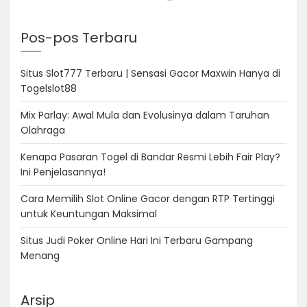
Pos-pos Terbaru
Situs Slot777 Terbaru | Sensasi Gacor Maxwin Hanya di
Togelslot88
Mix Parlay: Awal Mula dan Evolusinya dalam Taruhan
Olahraga
Kenapa Pasaran Togel di Bandar Resmi Lebih Fair Play?
Ini Penjelasannya!
Cara Memilih Slot Online Gacor dengan RTP Tertinggi
untuk Keuntungan Maksimal
Situs Judi Poker Online Hari Ini Terbaru Gampang
Menang
Arsip